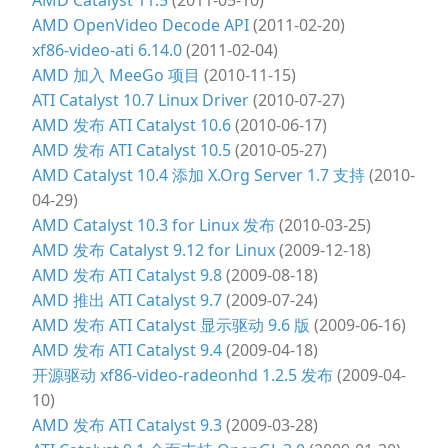
AMD Catalyst 11.5
(2011-05-10)
AMD OpenVideo Decode API
(2011-02-20)
xf86-video-ati 6.14.0
(2011-02-04)
AMD 加入 MeeGo 项目
(2010-11-15)
ATI Catalyst 10.7 Linux Driver
(2010-07-27)
AMD 发布 ATI Catalyst 10.6
(2010-06-17)
AMD 发布 ATI Catalyst 10.5
(2010-05-27)
AMD Catalyst 10.4 添加 X.Org Server 1.7 支持
(2010-
04-29)
AMD Catalyst 10.3 for Linux 发布
(2010-03-25)
AMD 发布 Catalyst 9.12 for Linux
(2009-12-18)
AMD 发布 ATI Catalyst 9.8
(2009-08-18)
AMD 推出 ATI Catalyst 9.7
(2009-07-24)
AMD 发布 ATI Catalyst 显示驱动 9.6 版
(2009-06-16)
AMD 发布 ATI Catalyst 9.4
(2009-04-18)
开源驱动 xf86-video-radeonhd 1.2.5 发布
(2009-04-
10)
AMD 发布 ATI Catalyst 9.3
(2009-03-28)