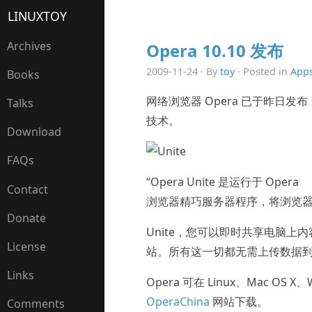
LINUXTOY
Archives
Opera 10.10 发布
2009-11-24 · By
toy
· Posted in
App
Books
网络浏览器 Opera 已于昨日发布
Talks
技术。
Download
FAQs
“Opera Unite 是运行于 Opera
Contact
浏览器精巧服务器程序，将浏览器
Donate
Unite，您可以即时共享电脑
License
站。所有这一切都无需上传数据到
Links
Opera 可在 Linux、Mac OS
OperaChina
网站下载。
Comments