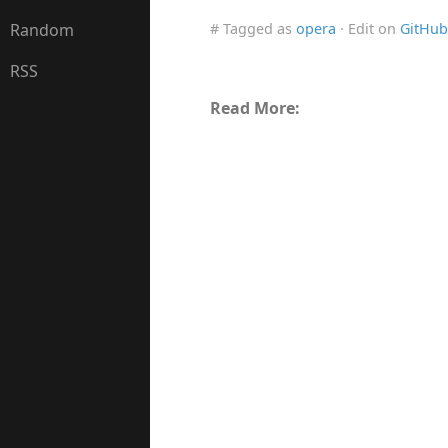
Random
# Tagged as
opera
· Edit on
GitHub
RSS
Read More: