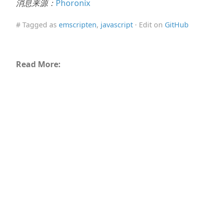
消息来源：
Phoronix
# Tagged as
emscripten
,
javascript
· Edit on
GitHub
Read More: