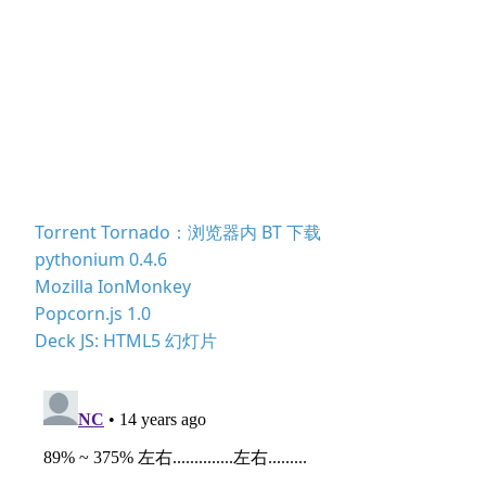
Torrent Tornado：浏览器内 BT 下载
pythonium 0.4.6
Mozilla IonMonkey
Popcorn.js 1.0
Deck JS: HTML5 幻灯片