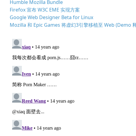
Humble Mozilla Bundle
Firefox 宣布 W3C EME 实现方案
Google Web Designer Beta for Linux
Mozilla 和 Epic Games 将虚幻3引擎移植至 Web (Demo 