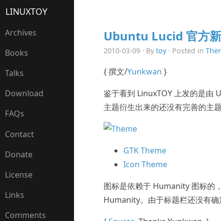
LINUXTOY
Archives
Ubuntu Lucid 官
2010-03-09 · By
toy
· Posted in
The
Books
{ 撰文/
Yunkwan
}
Talks
鉴于看到 LinuxTOY 上发的是由 Ubu
Download
主题衍生出来的还没有完善的主
FAQs
Contact
GTK Theme
Donate
Icon Theme
License
图标是依赖于 Humanity 图标
Links
Humanity。由于标题栏还没
Comments