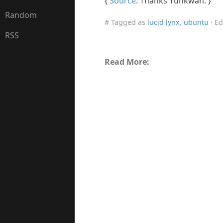
{
Source
. Thanks Yunkwan. }
Random
# Tagged as
lucid lynx
,
ubuntu
· Ed
RSS
Read More: