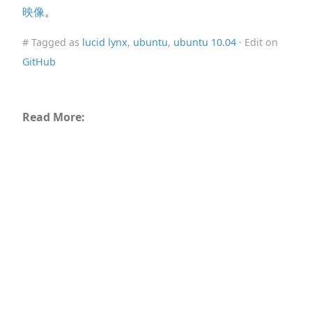
映像
。
# Tagged as
lucid lynx
,
ubuntu
,
ubuntu 10.04
· Edit on
GitHub
Read More: