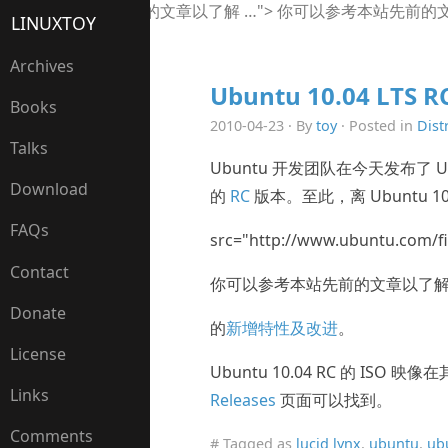
你可以参考本站先前的文章以了解 …">
你可以参考本站先前的文
LINUXTOY
Archives
Ubuntu 10.04 LTS 
Books
2010-04-23 · By
toy
· Posted in
Dist
Talks
Ubuntu 开发团队在今天发布了 Ubun
Download
的
RC
版本。至此，离 Ubuntu 
FAQs
src="http://www.ubuntu.com/fi
Contact
你可以参考本站先前的文章以了解 Ubu
Donate
的
新增特性及改进
。
License
Ubuntu 10.04 RC 的 ISO 
Links
Releases
页面可以找到。
Comments
# Tagged as
lucid lynx
,
ubuntu
,
ub