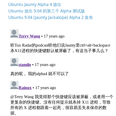
Ubuntu Jaunty Alpha 4 放出
Ubuntu 放出 9.04 的第三个 Alpha 测试版
Ubuntu 9.04 (Jaunty Jackalope) Alpha 2 发布