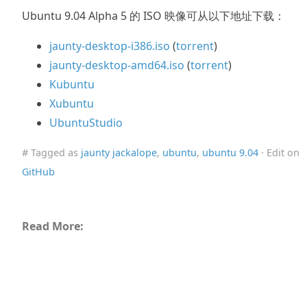
Ubuntu 9.04 Alpha 5 的 ISO 映像可从以下地址下载：
jaunty-desktop-i386.iso
(
torrent
)
jaunty-desktop-amd64.iso
(
torrent
)
Kubuntu
Xubuntu
UbuntuStudio
# Tagged as
jaunty jackalope
,
ubuntu
,
ubuntu 9.04
· Edit on
GitHub
Read More: