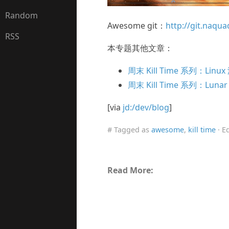
Random
Awesome git：
http://git.naq
RSS
本专题其他文章：
周末 Kill Time 系列：Lin
周末 Kill Time 系列：Lunar 
[via
jd:/dev/blog
]
# Tagged as
awesome
,
kill time
· E
Read More: