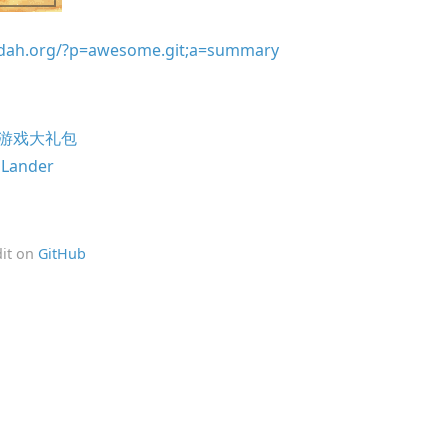
uadah.org/?p=awesome.git;a=summary
ux 游戏大礼包
Lander
dit on
GitHub