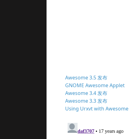
Awesome 3.5 发布
GNOME Awesome Applet
Awesome 3.4 发布
Awesome 3.3 发布
Using Urxvt with Awesome