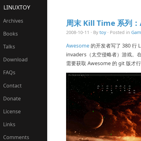
LINUXTOY
Archives
周末 Kill Time 
2008-10-11 · By
toy
· Posted in
Gam
Books
Awesome
的开发者写了 380 行 
Talks
invaders（太空侵略者）游
Download
需要获取 Awesome 的 git
FAQs
Contact
Donate
License
Links
Comments