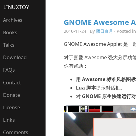
LINUXTOY
Archives
GNOME Awesome A
2010-11-24 · By
黑日白月
· Posted i
Books
GNOME Awesome Applet 是
Talks
对于喜爱 Awesome 强大分屏
Download
你有帮助：
FAQs
用
Awesome 标准风格图标
Contact
Lua 脚本
提示对话框。
Donate
对
GNOME 原生快速运行
License
Links
Comments