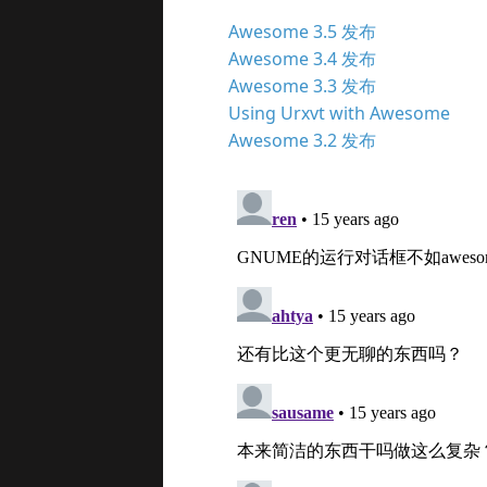
Awesome 3.5 发布
Awesome 3.4 发布
Awesome 3.3 发布
Using Urxvt with Awesome
Awesome 3.2 发布