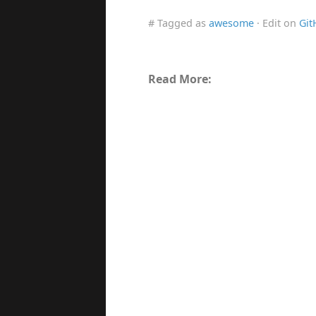
# Tagged as
awesome
· Edit on
Git
Read More: