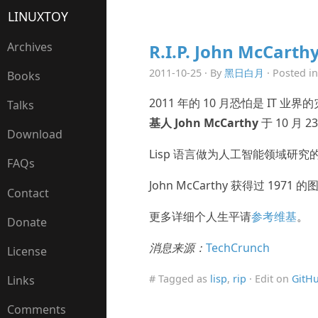
LINUXTOY
Archives
R.I.P. John McCarth
2011-10-25 · By
黑日白月
· Posted i
Books
2011 年的 10 月恐怕是 IT
Talks
基人 John McCarthy
于 10 月 
Download
Lisp 语言做为人工智能领域研究
FAQs
John McCarthy 获得过 19
Contact
更多详细个人生平请
参考维基
。
Donate
消息来源：
TechCrunch
License
# Tagged as
lisp
,
rip
· Edit on
GitH
Links
Comments