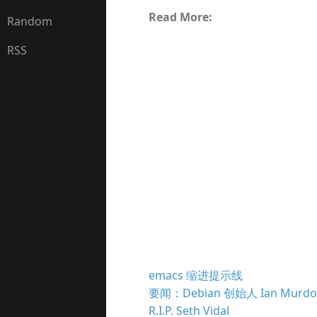
Read More:
Random
RSS
emacs 缩进提示线
要闻：Debian 创始人 Ian Murd
R.I.P. Seth Vidal