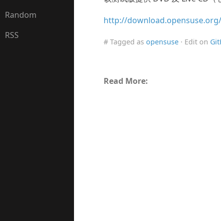
Random
http://download.opensuse.org/d
RSS
# Tagged as
opensuse
· Edit on
Gi
Read More: