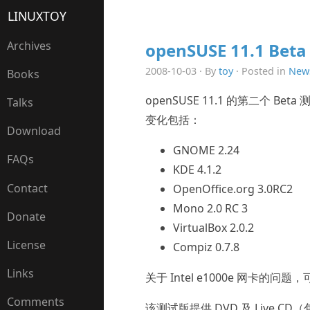
LINUXTOY
Archives
openSUSE 11.1 Bet
2008-10-03 · By
toy
· Posted in
New
Books
openSUSE 11.1 的第二个 
Talks
变化包括：
Download
GNOME 2.24
FAQs
KDE 4.1.2
Contact
OpenOffice.org 3.0RC2
Mono 2.0 RC 3
Donate
VirtualBox 2.0.2
License
Compiz 0.7.8
Links
关于 Intel e1000e 网卡的问
Comments
该测试版提供 DVD 及 Live C