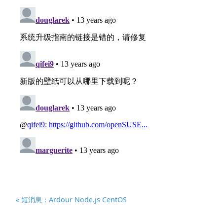
« 短消息：Ardour Node.js CentOS