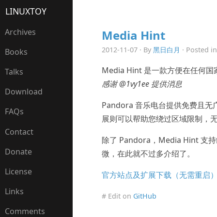
LINUXTOY
Archives
Media Hint
2012-11-07 · By
黑日白月
· Posted i
Books
Media Hint 是一款方便在任何国家
Talks
感谢 @1vy1ee 提供消息
Download
Pandora 音乐电台提供免费且
FAQs
展则可以帮助您绕过区域限制，
Contact
除了 Pandora，Media H
Donate
微，在此就不过多介绍了。
License
官方站点及扩展下载（无需重启
Links
# Edit on
GitHub
Comments