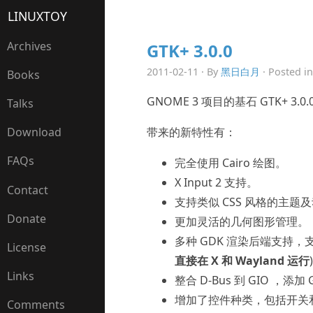
LINUXTOY
Archives
GTK+ 3.0.0
2011-02-11 · By
黑日白月
· Posted i
Books
GNOME 3 项目的基石 GTK+ 3.
Talks
带来的新特性有：
Download
FAQs
完全使用 Cairo 绘图。
X Input 2 支持。
Contact
支持类似 CSS 风格的主题
Donate
更加灵活的几何图形管理。
多种 GDK 渲染后端支持
License
直接在 X 和 Wayland 运行
)
Links
整合 D-Bus 到 GIO ，添
增加了控件种类，包括开关
Comments