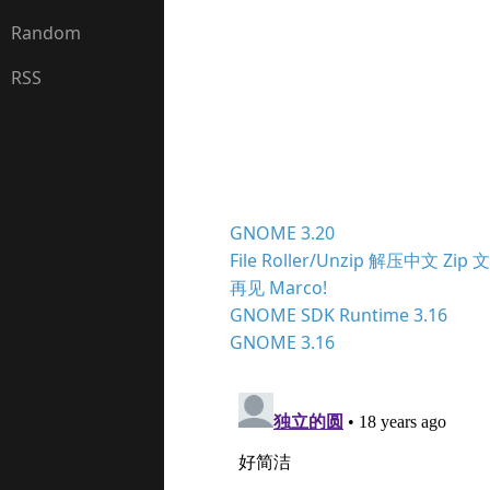
Random
RSS
GNOME 3.20
File Roller/Unzip 解压中文 Zi
再见 Marco!
GNOME SDK Runtime 3.16
GNOME 3.16