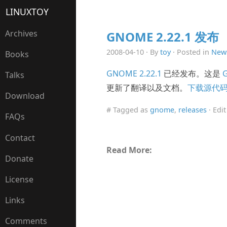
LINUXTOY
Archives
GNOME 2.22.1 发布
2008-04-10 · By
toy
· Posted in
New
Books
GNOME 2.22.1
已经发布。这是
Talks
更新了翻译以及文档。
下载源代
Download
# Tagged as
gnome
,
releases
· Edi
FAQs
Contact
Read More:
Donate
License
Links
Comments