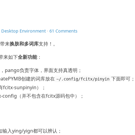
n
Desktop Environment
·
61 Comments
布，带来
换肤和多词库
支持！。
系列带来如下
全新功能
：
制，pango负责字体，界面支持真透明；
atePYMB创建的词库放在
下面即可
~/.config/fcitx/pinyin
tx-sunpinyin）；
-config（并不包含在fcitx源码包中）；
输入ying/yign都可以辨认；