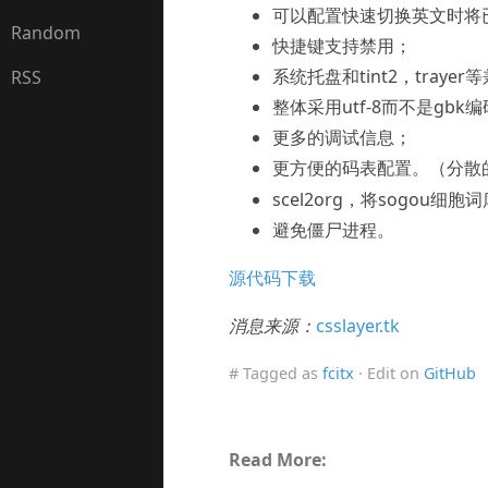
可以配置快速切换英文时将
Random
快捷键支持禁用；
系统托盘和tint2，traye
RSS
整体采用utf-8而不是gbk
更多的调试信息；
更方便的码表配置。（分散
scel2org，将sogou细
避免僵尸进程。
源代码下载
消息来源：
csslayer.tk
# Tagged as
fcitx
· Edit on
GitHub
Read More: