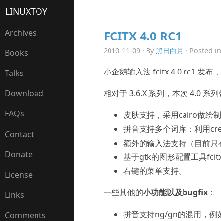
LINUXTOY
Archives
FCITX 4.0 RC1
2010-11-09 · By
黑日白月
· Posted i
Books
小企鹅输入法 fcitx 4.0 rc1 发
Talks
相对于 3.6.X 系列，本次 4.0 
Download
FAQs
皮肤支持，采用cairo做绘
拼音支持多个词库：利用cre
Contact
额外的输入法支持（目前只有fci
Donate
基于gtk的图形配置工具fcitx
右键的菜单支持。
License
一些其他的
小功能以及bugfix
：
Links
拼音支持ng/gn的混用，例如
Comments