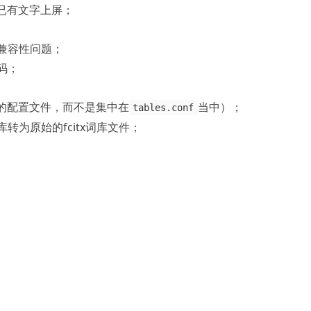
已有文字上屏；
r等兼容性问题；
编码；
的配置文件，而不是集中在
当中）；
tables.conf
胞词库转为原始的fcitx词库文件；