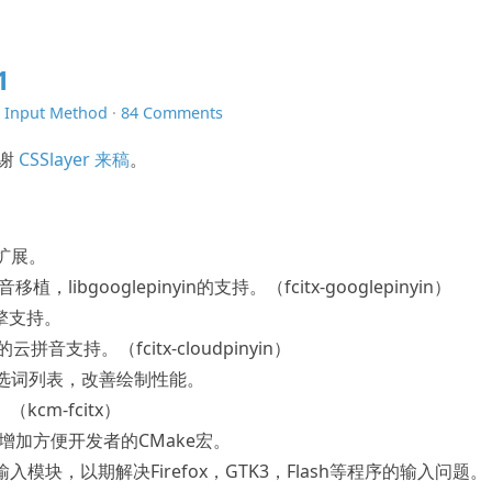
1
n
Input Method
·
84 Comments
感谢
CSSlayer 来稿
。
扩展。
移植，libgooglepinyin的支持。（fcitx-googlepinyin）
擎支持。
拼音支持。（fcitx-cloudpinyin）
选词列表，改善绘制性能。
cm-fcitx）
增加方便开发者的CMake宏。
输入模块，以期解决Firefox，GTK3，Flash等程序的输入问题。