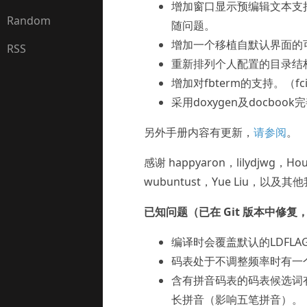
增加窗口显示预编辑文本支持。（
Random
随问题。
增加一个移植自默认界面的可选的界
RSS
重新排列个人配置的目录结
增加对fbterm的支持。（fcit
采用doxygen及docbo
另外手册内容有更新，
请参阅
。
感谢 happyaron，lilydjwg，Ho
wubuntust，Yue Liu，
已知问题（已在 Git 版本中修
编译时会覆盖默认的LDFLA
码表处于不调整频率时有一
含有拼音码表的码表候选词
长拼音（影响五笔拼音）。