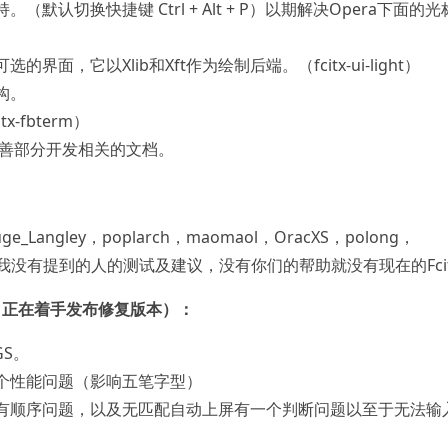
默认切换快捷键 Ctrl + Alt + P）以期解决Opera下面的光
面，它以Xlib和Xft作为绘制后端。（fcitx-ui-light）
构。
x-fbterm）
ok完善部分开发相关的文档。
uge_Langley，poplarch，maomaol，OracXS，polong，
以及其他我没有提到的人的测试及建议，没有你们的帮助就没有现在的Fci
复，正在着手发布修复版本）：
GS。
个性能问题（影响五笔字型）
有顺序问题，以及无匹配自动上屏有一个判断问题以至于无法输