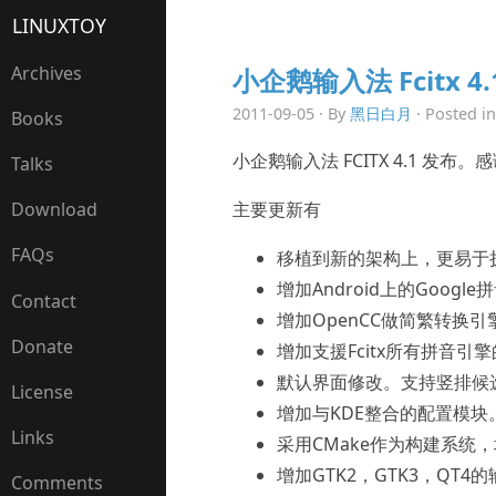
LINUXTOY
Archives
小企鹅输入法 Fcitx 4.
2011-09-05 · By
黑日白月
· Posted i
Books
小企鹅输入法 FCITX 4.1 发布。
Talks
主要更新有
Download
FAQs
移植到新的架构上，更易于
增加Android上的Google拼音
Contact
增加OpenCC做简繁转换引
Donate
增加支援Fcitx所有拼音引擎的云
默认界面修改。支持竖排候
License
增加与KDE整合的配置模块。（k
Links
采用CMake作为构建系统，
增加GTK2，GTK3，QT4的
Comments