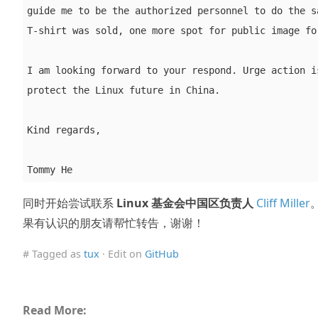
guide me to be the authorized personnel to do the sa
T-shirt was sold, one more spot for public image for
I am looking forward to your respond. Urge action is
protect the Linux future in China.

Kind regards,

同时开始尝试联系
Linux 基金会中国区负责人
Cliff Miller
果有认识的朋友请帮忙转告，谢谢！
# Tagged as
tux
· Edit on
GitHub
Read More: