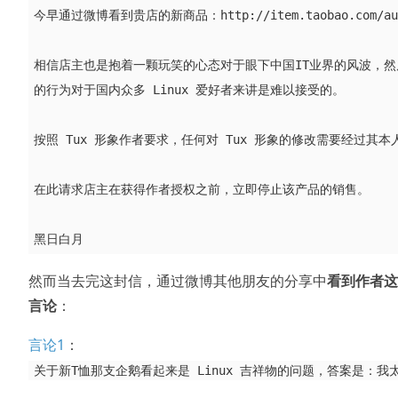
今早通过微博看到贵店的新商品：http://item.taobao.com/auction
相信店主也是抱着一颗玩笑的心态对于眼下中国IT业界的风波，然后未
的行为对于国内众多 Linux 爱好者来讲是难以接受的。

按照 Tux 形象作者要求，任何对 Tux 形象的修改需要经过其本人电子邮件授权
在此请求店主在获得作者授权之前，立即停止该产品的销售。

然而当去完这封信，通过微博其他朋友的分享中
看到作者这
言论
：
言论1
：
关于新T恤那支企鹅看起来是 Linux 吉祥物的问题，答案是：我