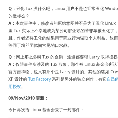
Q：
丑化 Tux 没什么吧，Linux 用户不是也经常丑化 Windo
的徽标么？
A：
本次事件中，修改者的原始意图并不是为了丑化 Linux 
里 Tux 实际上不幸地成为某公司胖企鹅的替罪羊被丑化了
且，作者还将丑化的结果用于商业行为谋取个人利益。故而
等同于粉丝团体间常见的口水战。
Q：
网上那么多叫 Tux 的企鹅，难道都要朝 Larry 取得授
A：
仅限事件所涉及的 Tux 形象，那个被 Linux 基金会所
官方吉祥物，也只有那个是 Larry 设计的。其他的诸如 Cryst
XP 设计的
Tux Factory
系列是另外的独立创作，有它
自己
用授权
。
09/Nov/2010 更新：
今日再次给 Linux 基金会去了一封邮件：