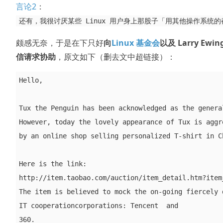
言论2
：
还有，我很讨厌某些 Linux 用户身上那股子「用其他操作系统
颇感无奈，于是在下只好
向
Linux 基金会
以及 Larry Ewin
信请求协助
，原文如下（删去文中超链接）：
Hello,

Tux the Penguin has been acknowledged as the general
However, today the lovely appearance of Tux is aggre
by an online shop selling personalized T-shirt in Ch
Here is the link:

http://item.taobao.com/auction/item_detail.htm?item_
The item is believed to mock the on-going fiercely d
IT cooperationcorporations: Tencent  and

360.
