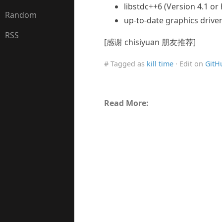
libstdc++6 (Version 4.1 or
Random
up-to-date graphics drive
RSS
[感谢 chisiyuan 朋友推荐]
# Tagged as
kill time
· Edit on
GitH
Read More: