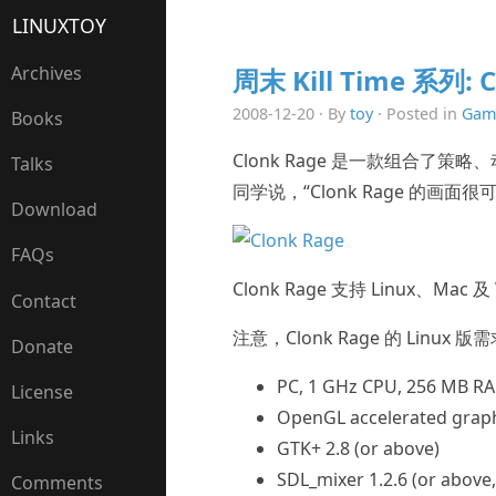
LINUXTOY
Archives
周末 Kill Time 系列: C
2008-12-20 · By
toy
· Posted in
Gam
Books
Clonk Rage 是一款组合了策略
Talks
同学说，“Clonk Rage 的
Download
FAQs
Clonk Rage 支持 Linux、Mac
Contact
注意，Clonk Rage 的 Linux 
Donate
PC, 1 GHz CPU, 256 MB R
License
OpenGL accelerated grap
Links
GTK+ 2.8 (or above)
SDL_mixer 1.2.6 (or above,
Comments