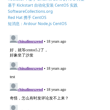
基于 Kickstart 自动化安装 CentOS 实践
SoftwareCollections.org
Red Hat 携手 CentOS
短消息：Ardour Node.js CentOS