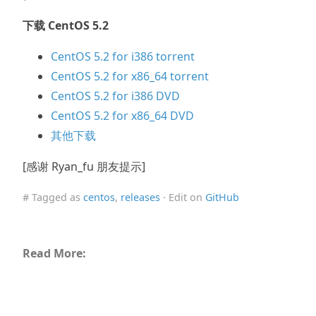
下载 CentOS 5.2
CentOS 5.2 for i386 torrent
CentOS 5.2 for x86_64 torrent
CentOS 5.2 for i386 DVD
CentOS 5.2 for x86_64 DVD
其他下载
[感谢 Ryan_fu 朋友提示]
# Tagged as
centos
,
releases
· Edit on
GitHub
Read More: