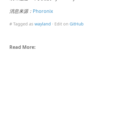
消息来源：
Phoronix
# Tagged as
wayland
· Edit on
GitHub
Read More: