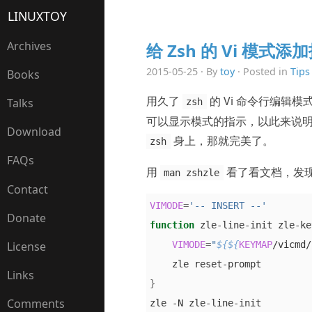
LINUXTOY
Archives
给 Zsh 的 Vi 模式添
2015-05-25 · By
toy
· Posted in
Tips
Books
用久了
的 Vi 命令行编辑
Talks
zsh
可以显示模式的指示，以此来说明
Download
身上，那就完美了。
zsh
FAQs
用
看了看文档，发
man zshzle
Contact
VIMODE
=
'-- INSERT --'
Donate
function
 zle-line-init zle-ke
VIMODE
=
"
${${
KEYMAP
/vicmd/
License
Links
}
Comments
zle -N zle-line-init 
