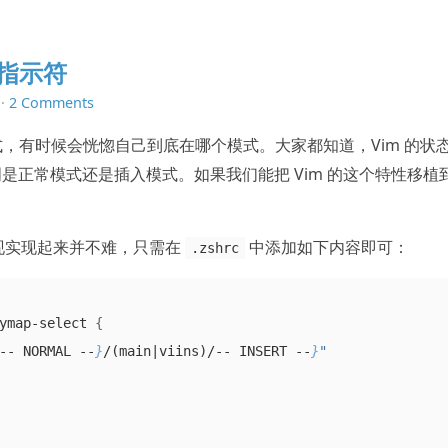
加指示符
·
2 Comments
模式，有时候会恍惚自己到底在哪个模式。大家都知道，Vim 的状
是正常模式还是插入模式。如果我们能把 Vim 的这个特性移植
现实现起来并不难，只需在
中添加如下内容即可：
.zshrc
ymap-select 
{
-- NORMAL --
}
/(main|viins)/-- INSERT --
}
"