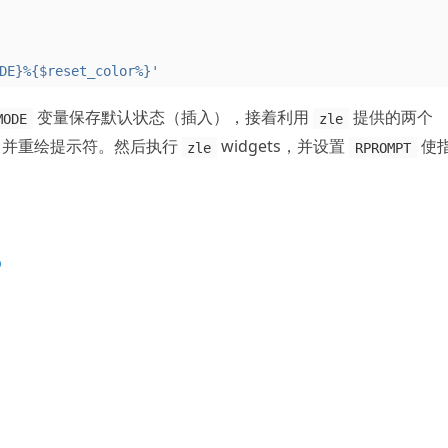
DE}%{$reset_color%}'
变量保存默认状态（插入），接着利用
提供的两个
MODE
zle
换，并重绘提示符。然后执行
widgets，并设置
使
zle
RPROMPT
b