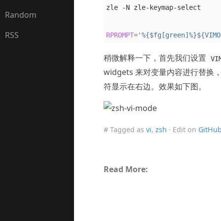
zle -N zle-keymap-select

Random
RSS
RPROMPT
=
'%{$fg[green]%}${VIMO
稍微解释一下，首先我们设置
VI
widgets 来对变量内容进行替
符显示在右边。效果如下图。
# Tagged as
vi
,
zsh
· Edit on
GitHu
Read More: