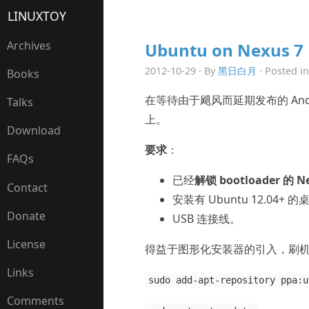
LINUXTOY
Archives
Ubuntu on Nexus 7
2012-10-29 · By
黑日白月
· Posted i
Books
在等待由于飓风而延期发布的 Androi
Talks
上。
Download
要求
：
FAQs
已经
解锁 bootloader 的 Ne
Contact
安装有 Ubuntu 12.04+ 的
Donate
USB 连接线。
License
得益于图形化安装器的引入，刷机
Links
sudo add-apt-repository ppa:u
Comments