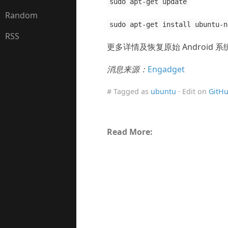
sudo apt-get update
Random
sudo apt-get install ubuntu-n
RSS
更多详情及恢复原始 Android
消息来源：
Engadget
# Tagged as
ubuntu
· Edit on
GitH
Read More: