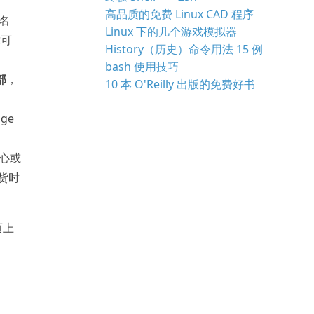
高品质的免费 Linux CAD 程序
个名
Linux 下的几个游戏模拟器
你可
History（历史）命令用法 15 例
bash 使用技巧
部
，
10 本 O'Reilly 出版的免费好书
dge
。
中心或
发货时
。
页上