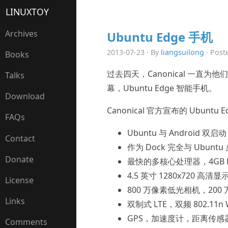
LINUXTOY
Archives
Ubuntu Edge 手机
2013-07-23 · By
liangsuilong
· Post
Books
过去四天，Canonical 一直为
Talks
幕，Ubuntu Edge 智能手机。
Download
Canonical 官方宣布的 Ubuntu
FAQs
Ubuntu 与 Android 双启动
Contact
作为 Dock 完全与 Ubunt
Donate
最快的多核心处理器，4GB R
4.5 英寸 1280x720 高清显
License
800 万像素低光相机，200
Links
双制式 LTE，双频 802.11n 
GPS，加速度计，距离传
Comments