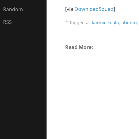
[via
DownloadSquad
]
Random
RSS
# Tagged as
karmic koala
,
ubuntu
Read More: