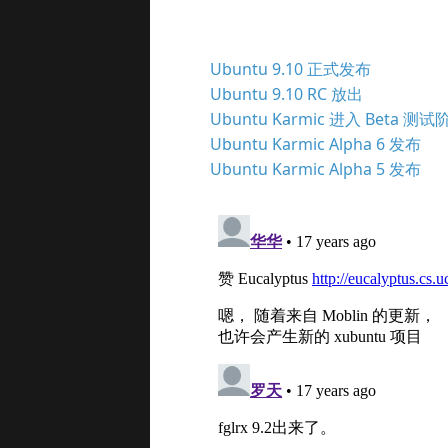
Ubuntu 9.10 正式发布
Ubuntu 9.10 RC 放出
Ubuntu Karmic 进入 Beta 测试
Ubuntu Karmic Alpha 6 发布
Ubuntu Karmic Alpha 5 发布