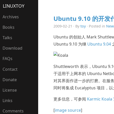
LINUXTOY
Archives
Ubuntu 9.10 的开发
2009-02-21 · By
toy
· Posted in
New
Books
Ubuntu 的创始人 Mark Shuttle
Talks
Ubuntu 9.10 为继
Ubuntu 9.04
Download
FAQs
Shuttleworth 表示，Ubunt
Contact
于适用于上网本的 Ubuntu Netb
Donate
对其界面作进一步的打磨。在服务器版本方
同时将集成 Eucalyptus 项
License
更多信息，可参阅
Karmic Koa
Links
[
image source
]
Comments