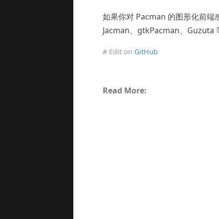
如果你对 Pacman 的图形化前
Jacman、gtkPacman、Guzut
# Edit on
GitHub
Read More: