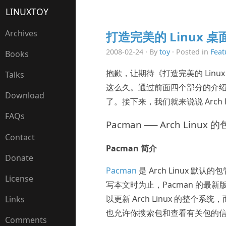
LINUXTOY
Archives
打造完美的 Linux 桌面 — 
2008-02-24 · By
toy
· Posted in
Feat
Books
抱歉，让期待《打造完美的 Linux 桌面 —
Talks
这么久。通过前面四个部分的介绍，相
Download
了。接下来，我们就来说说 Arch 
FAQs
Pacman ── Arch Linux
Contact
Pacman 简介
Donate
Pacman
是 Arch Linux 默认的
License
写本文时为止，Pacman 的最新版本为
以更新 Arch Linux 的整
Links
也允许你搜索包和查看有关包的信息
Comments