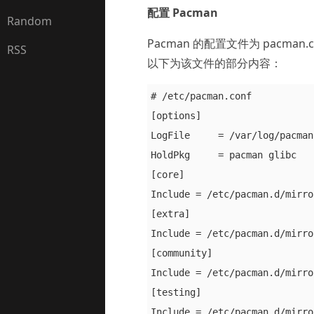
配置 Pacman
Random
Pacman 的配置文件为 pacma
RSS
以下为该文件的部分内容：
# /etc/pacman.conf

[options]

LogFile     = /var/log/pacman
HoldPkg     = pacman glibc

[core]

Include = /etc/pacman.d/mirro
[extra]

Include = /etc/pacman.d/mirro
[community]

Include = /etc/pacman.d/mirro
[testing]

Include = /etc/pacman.d/mirro