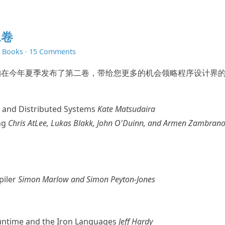
二卷
n
Books
·
15 Comments
构在今年夏季发布了第二卷，带给您更多的机会领略程序设计界
e and Distributed Systems
Kate Matsudaira
ng
Chris AtLee, Lukas Blakk, John O'Duinn, and Armen Zambran
piler
Simon Marlow and Simon Peyton-Jones
ntime and the Iron Languages
Jeff Hardy