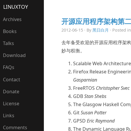
LINUXTOY
Archives
开源应用程序架构第
2012-06-15 · By
黑日白月
· Posted i
Books
去年备受欢迎的开源应用程序架
Talks
妙与权衡。
Download
Scalable Web Architectur
FAQs
Firefox Release Engineeri
Contact
Gasparnian
FreeRTOS
Christopher Svec
Donate
GDB
Stan Shebs
License
The Glasgow Haskell Com
Git
Susan Potter
Links
GPSD
Eric Raymond
Comments
The Dynamic Language Ru