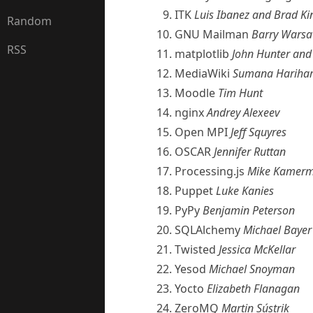
ITK
Luis Ibanez and Brad Ki
Random
GNU Mailman
Barry Wars
RSS
matplotlib
John Hunter and
MediaWiki
Sumana Harihar
Moodle
Tim Hunt
nginx
Andrey Alexeev
Open MPI
Jeff Squyres
OSCAR
Jennifer Ruttan
Processing.js
Mike Kamer
Puppet
Luke Kanies
PyPy
Benjamin Peterson
SQLAlchemy
Michael Bayer
Twisted
Jessica McKellar
Yesod
Michael Snoyman
Yocto
Elizabeth Flanagan
ZeroMQ
Martin Sústrik