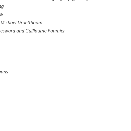
ng
aw
 Michael Droettboom
eswara and Guillaume Paumier
mans