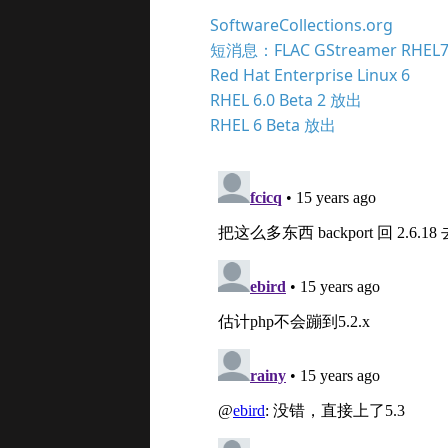
SoftwareCollections.org
短消息：FLAC GStreamer RHEL
Red Hat Enterprise Linux 6
RHEL 6.0 Beta 2 放出
RHEL 6 Beta 放出