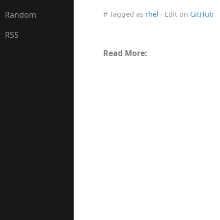
Random
# Tagged as
rhel
· Edit on
GitHub
RSS
Read More: