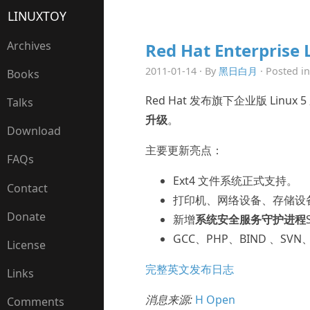
LINUXTOY
Archives
Red Hat Enterprise 
2011-01-14 · By
黑日白月
· Posted i
Books
Red Hat 发布旗下企业版 Linu
Talks
升级
。
Download
主要更新亮点：
FAQs
Ext4 文件系统正式支持。
Contact
打印机、网络设备、存储设
Donate
新增
系统安全服务守护进程
GCC、PHP、BIND 、S
License
完整英文发布日志
Links
消息来源:
H Open
Comments