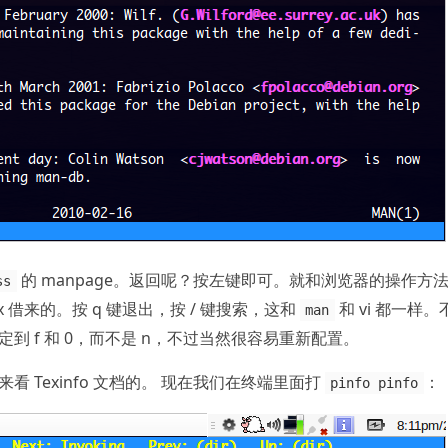
的 manpage。返回呢？按左键即可。就和浏览器的操作方
ss
 借来的。按 q 键退出，按 / 键搜索，这和
和 vi 都一样。
man
到 f 和 0，而不是 n，不过当然很容易重新配置。
来看 Texinfo 文档的。 现在我们在终端里面打
：
pinfo pinfo