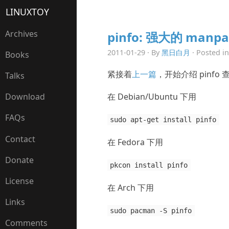
LINUXTOY
Archives
pinfo: 强大的 manp
2011-01-29 · By
黑日白月
· Posted i
Books
紧接着
上一篇
，开始介绍 pinfo
Talks
在 Debian/Ubuntu 下用
Download
FAQs
sudo apt-get install pinfo
Contact
在 Fedora 下用
Donate
pkcon install pinfo
License
在 Arch 下用
Links
sudo pacman -S pinfo
Comments