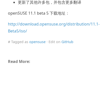
更新了其他许多包，并包含更多翻译
openSUSE 11.1 beta 5 下载地址：
http://download.opensuse.org/distribution/11.1-
Beta5/iso/
# Tagged as
opensuse
· Edit on
GitHub
Read More: