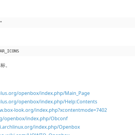
图标。
culus.org/openbox/index.php/Main_Page
culus.org/openbox/index.php/Help:Contents
w.box-look.org/index.php?xcontentmode=7402
org/openbox/index.php/Obconf
ki.archlinux.org/index.php/Openbox