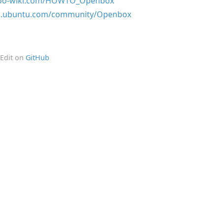
too-wiki.com/HOWTO_Openbox
lp.ubuntu.com/community/Openbox
 Edit on
GitHub