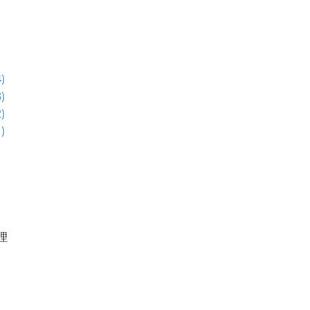
)
)
)
)