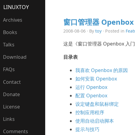
LINUXTOY
Archives
窗口管理器 Openbox 
2008-08-06 · By
toy
· Posted in
Feat
Books
这是《窗口管理器 Openbox 
Talks
目录表
Download
FAQs
我喜欢 Openbox 的原因
如何安装 Openbox
Contact
运行 Openbox
Donate
配置 Openbox
设定键盘和鼠标绑定
License
控制应用程序
Links
使用自动启动脚本
提示与技巧
Comments