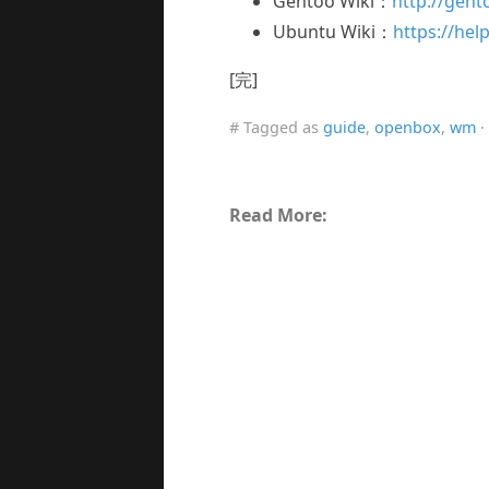
Gentoo Wiki：
http://gen
Ubuntu Wiki：
https://he
[完]
# Tagged as
guide
,
openbox
,
wm
·
Read More: