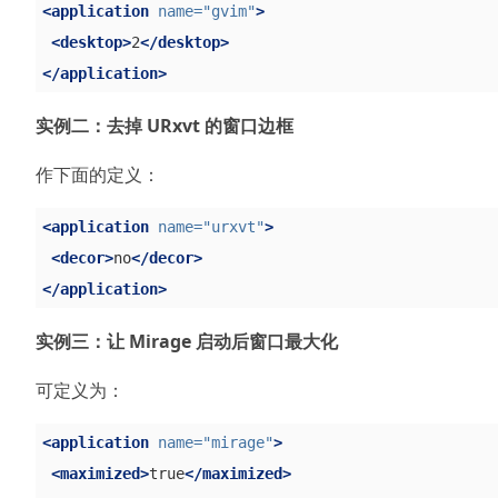
<application
name=
"gvim"
>
<desktop>
2
</desktop>
</application>
实例二：去掉 URxvt 的窗口边框
作下面的定义：
<application
name=
"urxvt"
>
<decor>
no
</decor>
</application>
实例三：让 Mirage 启动后窗口最大化
可定义为：
<application
name=
"mirage"
>
<maximized>
true
</maximized>