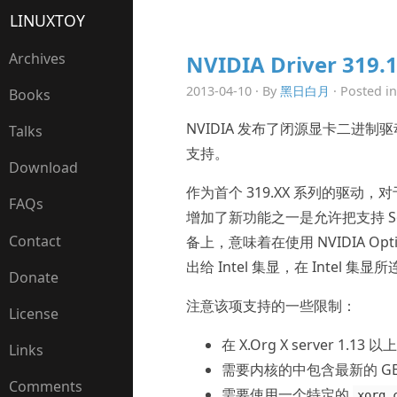
LINUXTOY
Archives
NVIDIA Driver 319.
2013-04-10 · By
黑日白月
· Posted i
Books
NVIDIA 发布了闭源显卡二进制驱动 31
Talks
支持。
Download
作为首个 319.XX 系列的驱动，对
FAQs
增加了新功能之一是允许把支持 Sour
Contact
备上，意味着在使用 NVIDIA O
出给 Intel 集显，在 Intel 
Donate
注意该项支持的一些限制：
License
在 X.Org X server 1.13
Links
需要内核的中包含最新的 GEM
Comments
需要使用一个特定的
xorg.