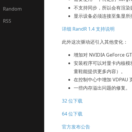
不支持同步，所以会有渲染
Random
显示设备必须连接至集显所
RSS
详细 RandR 1.4 支持说明
此外这次驱动还引入其他变化：
增加对 NVIDIA GeForce G
安装程序可以对显卡内核模块进
童鞋能提供更多内容）。
在控制中心中增加 VDPAU 
一些内存溢出问题的修复。
32 位下载
64 位下载
官方发布公告