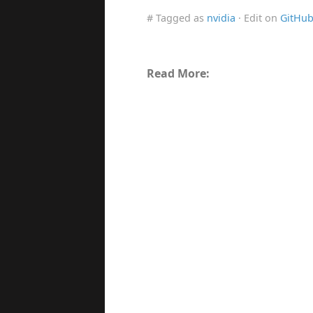
# Tagged as
nvidia
· Edit on
GitHu
Read More: