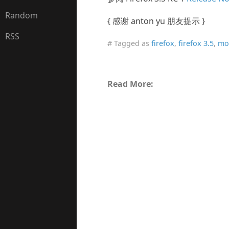
Random
{ 感谢 anton yu 朋友提示 }
RSS
# Tagged as
firefox
,
firefox 3.5
,
moz
Read More: