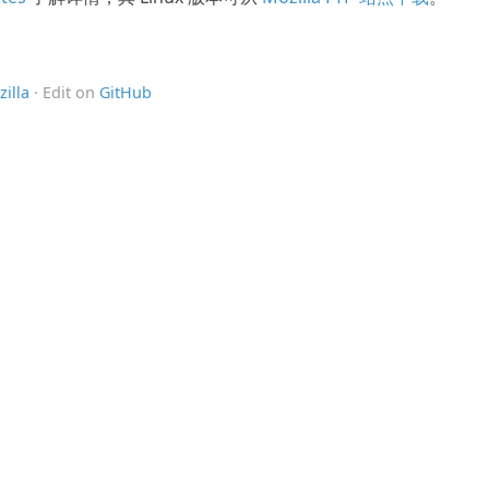
illa
· Edit on
GitHub