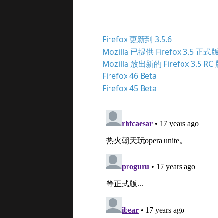
Firefox 更新到 3.5.6
Mozilla 已提供 Firefox 3.5 正
Mozilla 放出新的 Firefox 3.5 R
Firefox 46 Beta
Firefox 45 Beta