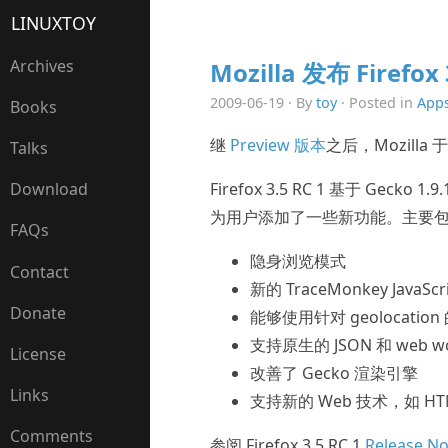
LINUXTOY
Archives
Mozilla 发布 Firefox 
2009-06-19 · By
toy
· Posted in
App
Books
继
Preview 版本
之后，Mozilla 于
Talks
Firefox 3.5 RC 1 基于 G
Download
为用户添加了一些新功能。主要
FAQs
隐身浏览模式
Contact
新的 TraceMonkey JavaScr
Donate
能够使用针对 geolocati
支持原生的 JSON 和 web wor
License
改善了 Gecko 渲染引擎
Links
支持新的 Web 技术，如 HT
Comments
参阅 Firefox 3.5 RC 1
Release No