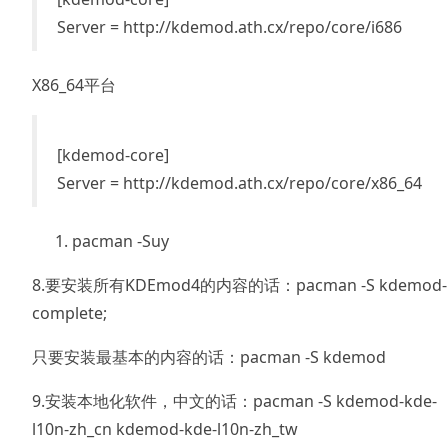
Server = http://kdemod.ath.cx/repo/core/i686
X86_64平台
[kdemod-core]
Server = http://kdemod.ath.cx/repo/core/x86_64
pacman -Suy
8.要安装所有KDEmod4的内容的话：pacman -S kdemod-
complete;
只要安装最基本的内容的话：pacman -S kdemod
9.安装本地化软件，中文的话：pacman -S kdemod-kde-
l10n-zh_cn kdemod-kde-l10n-zh_tw