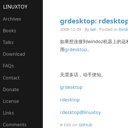
LINUXTOY
Archives
grdesktop: rdesk
2008-12-09 · By
lwl
· Posted in
Desk
Books
如果想连接到windoz机器上的
Talks
用
grdesktop
。
Download
FAQs
无需多话，动手便知。
Contact
grdesktop
Donate
rdesktop
License
rdesktop@linuxtoy
Links
Comments
# Edit on
GitHub