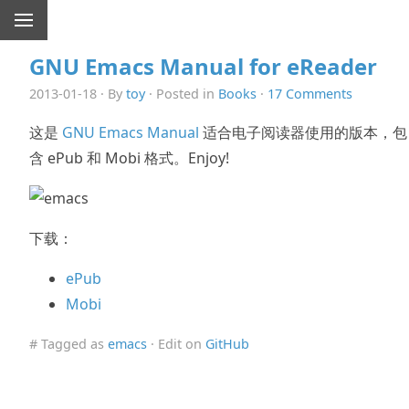
GNU Emacs Manual for eReader
2013-01-18 · By
toy
· Posted in
Books
·
17 Comments
这是
GNU Emacs Manual
适合电子阅读器使用的版本，包
含 ePub 和 Mobi 格式。Enjoy!
下载：
ePub
Mobi
# Tagged as
emacs
· Edit on
GitHub