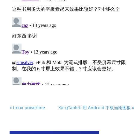
« tmux powerline
XorgTablet: 用 Android 平板当绘图板 »