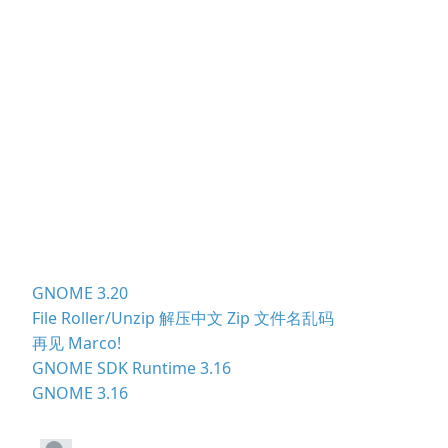
GNOME 3.20
File Roller/Unzip 解压中文 Zip 文件名乱码
再见 Marco!
GNOME SDK Runtime 3.16
GNOME 3.16