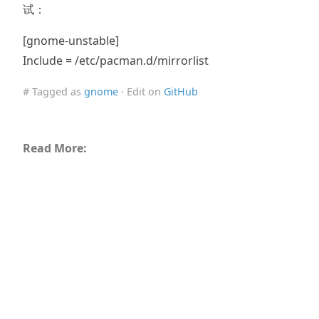
试：
[gnome-unstable]
Include = /etc/pacman.d/mirrorlist
# Tagged as
gnome
· Edit on
GitHub
Read More: