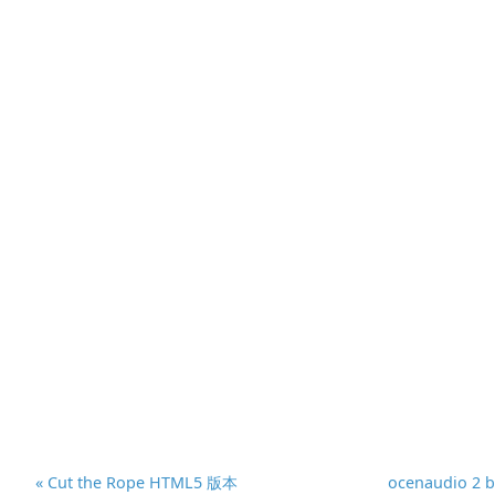
« Cut the Rope HTML5 版本
ocenaudio 2 b