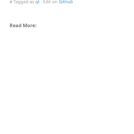
# Tagged as
qt
· Edit on
GitHub
Read More: