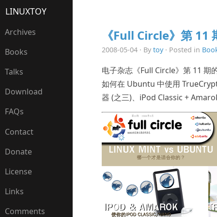
LINUXTOY
Archives
《Full Circle》第 11
2008-05-04 · By
toy
· Posted in
Boo
Books
电子杂志《Full Circle》第 11
Talks
如何在 Ubuntu 中使用 True
Download
器 (之三)、iPod Classic + Ama
FAQs
Contact
Donate
License
Links
Comments