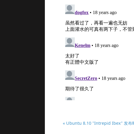
« Ubuntu 8.10 "Intrepid Ibex"