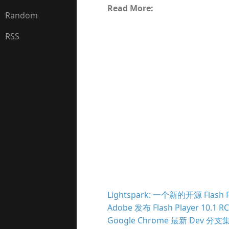
Read More:
Random
RSS
Lightspark: 一个新的开源 Flash P
Adobe 发布 Flash Player 10.1 RC
Google Chrome 最新 Dev 分支集成