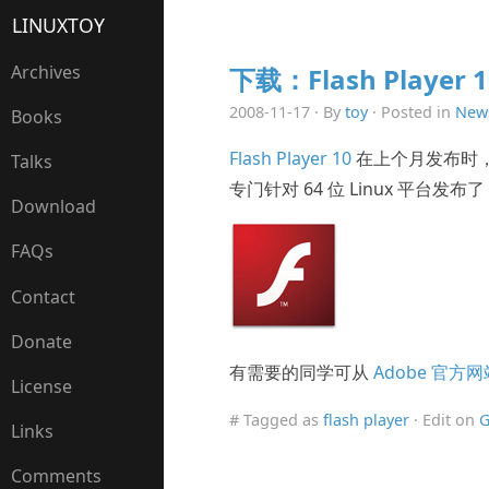
LINUXTOY
Archives
下载：Flash Player 
2008-11-17 · By
toy
· Posted in
New
Books
Flash Player 10
在上个月发布时，只
Talks
专门针对 64 位 Linux 平台发布了
Download
FAQs
Contact
Donate
有需要的同学可从
Adobe 官方网
License
# Tagged as
flash player
· Edit on
G
Links
Comments