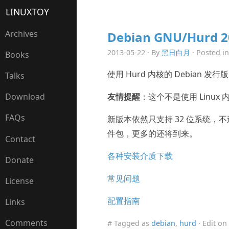
LINUXTOY
Archives
Debian GNU/Hurd 2
2013-05-22 · By
黑日白月
· Posted i
Books
使用 Hurd 内核的 Debian 发行版
Talks
友情提醒
：这个不是使用 Linux
Download
FAQs
新版本依然只支持 32 位系统，不过
件包，更多的还将到来。
Contact
各种安装介质下载
Donate
常见问题
License
配置指南
Links
Comments
# Tagged as
debian
,
hurd
· Edit on