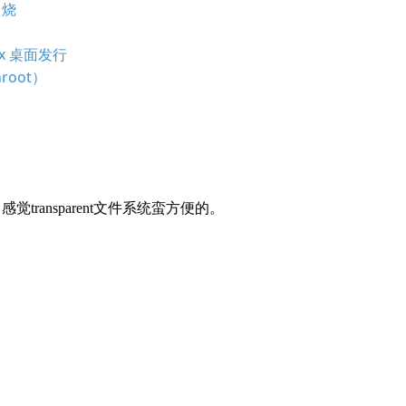
串烧
nux 桌面发行
root）