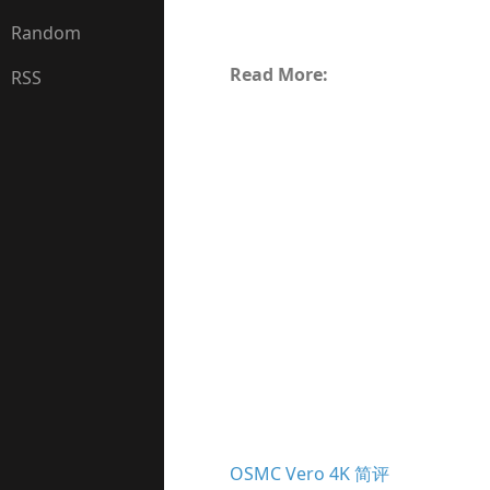
Random
Read More:
RSS
OSMC Vero 4K 简评