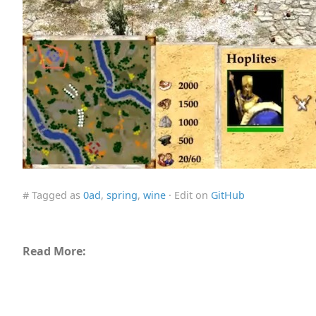
# Tagged as
0ad
,
spring
,
wine
· Edit on
GitHub
Read More: