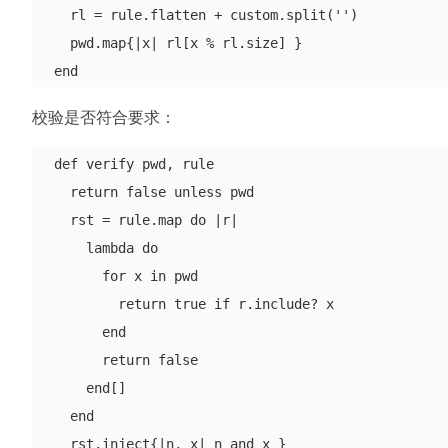
    rl = rule.flatten + custom.split('')

    pwd.map{|x| rl[x % rl.size] }

校验是否符合要求：
  def verify pwd, rule

    return false unless pwd

    rst = rule.map do |r|

      lambda do

        for x in pwd

          return true if r.include? x

        end

        return false

      end[]

    end

    rst.inject{|n, x| n and x }
