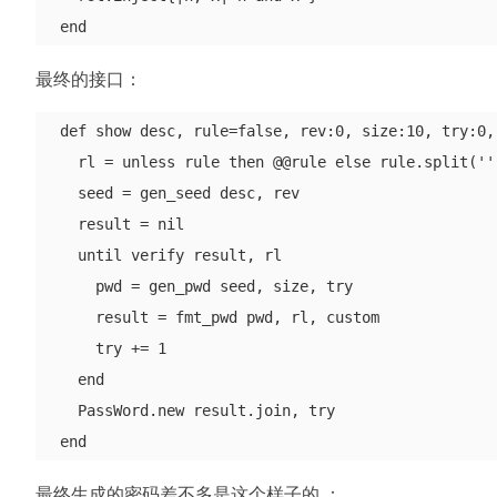
最终的接口：
  def show desc, rule=false, rev:0, size:10, try:0, 
    rl = unless rule then @@rule else rule.split(''
    seed = gen_seed desc, rev

    result = nil

    until verify result, rl

      pwd = gen_pwd seed, size, try

      result = fmt_pwd pwd, rl, custom

      try += 1

    end

    PassWord.new result.join, try

最终生成的密码差不多是这个样子的 ：