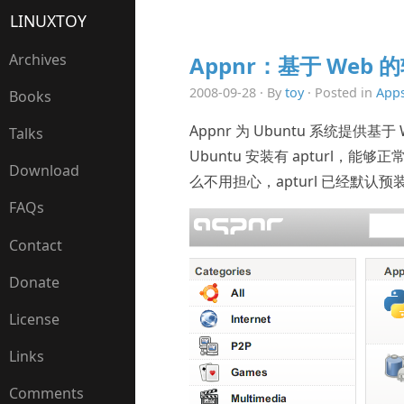
LINUXTOY
Archives
Appnr：基于 Web
2008-09-28 · By
toy
· Posted in
App
Books
Appnr 为 Ubuntu 系统提
Talks
Ubuntu 安装有 apturl，能够
Download
么不用担心，apturl 已经默认预
FAQs
Contact
Donate
License
Links
Comments