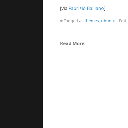
[via
Fabrizio Balliano
]
# Tagged as
themes
,
ubuntu
· Edit
Read More: