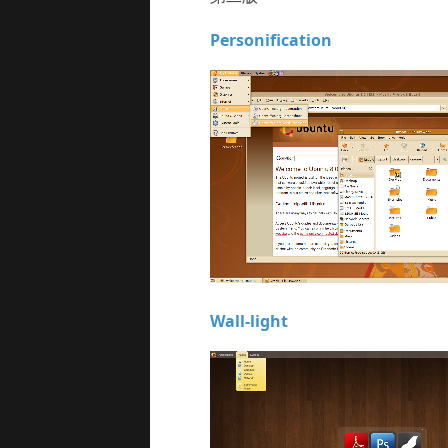
Personification
Wall-light