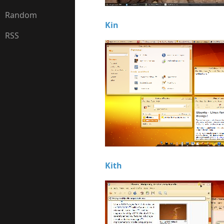
Random
Kin
RSS
Kith