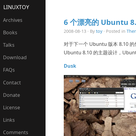
LINUXTOY
Archives
6 个漂亮的 Ubuntu 
2008-08-13 · By
toy
· Posted in
The
Books
对于下一个 Ubuntu 版本 8.1
Talks
Ubuntu 8.10 的主题设计，
Download
Dusk
FAQs
Contact
Donate
License
Links
Comments