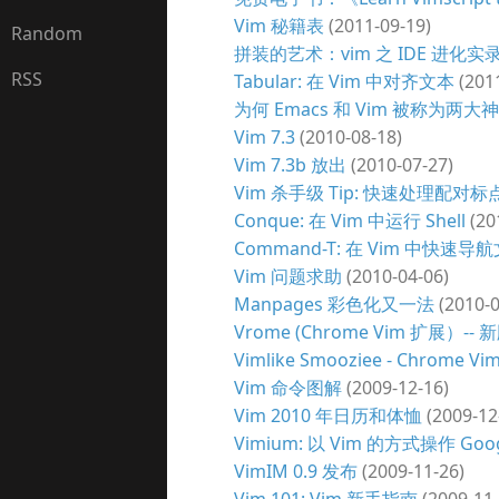
Vim 秘籍表
(2011-09-19)
Random
拼装的艺术：vim 之 IDE 进化实
RSS
Tabular: 在 Vim 中对齐文本
(2011
为何 Emacs 和 Vim 被称为两大
Vim 7.3
(2010-08-18)
Vim 7.3b 放出
(2010-07-27)
Vim 杀手级 Tip: 快速处理配
Conque: 在 Vim 中运行 Shell
(20
Command-T: 在 Vim 中快速导
Vim 问题求助
(2010-04-06)
Manpages 彩色化又一法
(2010-0
Vrome (Chrome Vim 扩展）-
Vimlike Smooziee - Chrome V
Vim 命令图解
(2009-12-16)
Vim 2010 年日历和体恤
(2009-12
Vimium: 以 Vim 的方式操作 Goog
VimIM 0.9 发布
(2009-11-26)