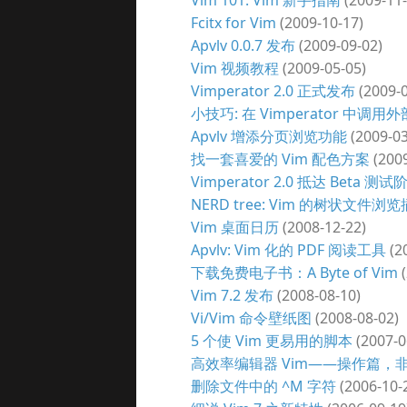
Vim 101: Vim 新手指南
(2009-11-
Fcitx for Vim
(2009-10-17)
Apvlv 0.0.7 发布
(2009-09-02)
Vim 视频教程
(2009-05-05)
Vimperator 2.0 正式发布
(2009-0
小技巧: 在 Vimperator 中调用
Apvlv 增添分页浏览功能
(2009-03
找一套喜爱的 Vim 配色方案
(2009
Vimperator 2.0 抵达 Beta 测试
NERD tree: Vim 的树状文件浏
Vim 桌面日历
(2008-12-22)
Apvlv: Vim 化的 PDF 阅读工具
(2
下载免费电子书：A Byte of Vim
(
Vim 7.2 发布
(2008-08-10)
Vi/Vim 命令壁纸图
(2008-08-02)
5 个使 Vim 更易用的脚本
(2007-0
高效率编辑器 Vim——操作篇，非
删除文件中的 ^M 字符
(2006-10-