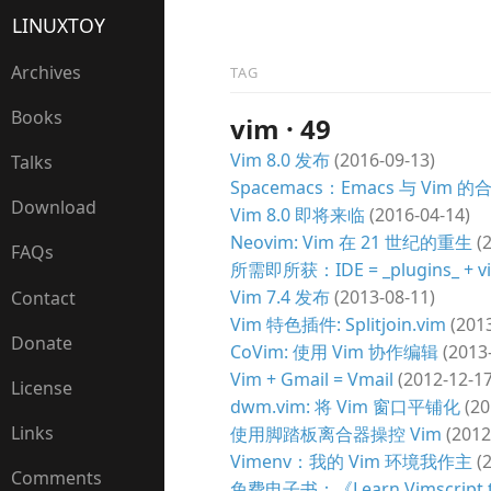
LINUXTOY
Archives
TAG
Books
vim · 49
Vim 8.0 发布
(2016-09-13)
Talks
Spacemacs：Emacs 与 Vim 的
Download
Vim 8.0 即将来临
(2016-04-14)
Neovim: Vim 在 21 世纪的重生
(2
FAQs
所需即所获：IDE = _plugins_ + v
Vim 7.4 发布
(2013-08-11)
Contact
Vim 特色插件: Splitjoin.vim
(2013
Donate
CoVim: 使用 Vim 协作编辑
(2013-
Vim + Gmail = Vmail
(2012-12-17
License
dwm.vim: 将 Vim 窗口平铺化
(20
Links
使用脚踏板离合器操控 Vim
(2012
Vimenv：我的 Vim 环境我作主
(2
Comments
免费电子书：《Learn Vimscript t