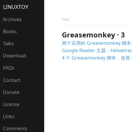
LINUXTOY
Archives
TAG
Books
Greasemonkey · 3
两个实用的 Greasemonkey 脚本: Gma
Talks
Google Reader 主题：Helvetire
Download
4 个 Greasemonkey 脚本，改善 
FAQs
Contact
Donate
License
Links
Comments