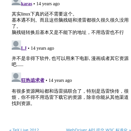
« TeX Live 2012
WebDriver API 提交 W3C 标准化 »